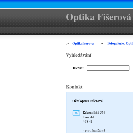
Optika Fišerová
Optikafiserova
Fotogalerie: Opti
Vyhledávání
Hledat:
Kontakt
Oční optika Fišerová
Krkonošská 536
Tanvald
468 41
- proti hasičárně