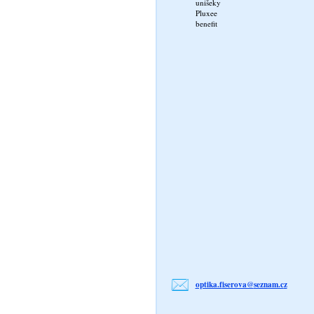
unišeky
Pluxee
benefit
optika.f
iserova@
seznam.c
z