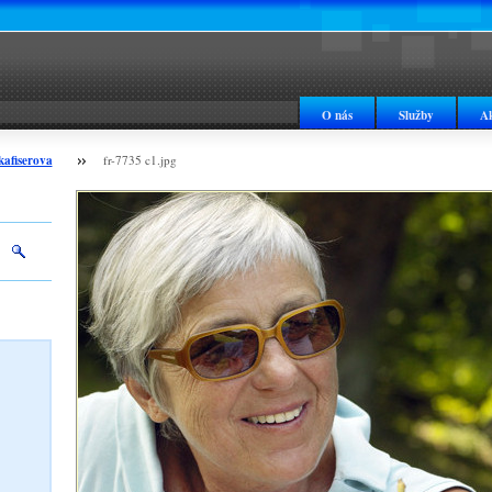
O nás
Služby
Ak
kafiserova
fr-7735 c1.jpg