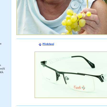
ou
Předchozí
m
rýlí
RMA