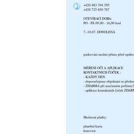
+420 483 394 395
+420 725 850 787
OTEVÍRACÍ DOBA:
PO - PÁ 09,00 - 16,00 hod
7.-10.07. DOVOLENÁ
parkování možné přímo před optik
MĚŘENÍ OČÍ A APLIKACE
KONTAKTNÍCH ČOČEK :
- KAŽDÝ DEN
- doporučujeme objednání se přede
- ZDARMA při současném pořízení b
- aplikace kontaktních čoček ZDA
Možnosti platby:
platební karta
hotovost