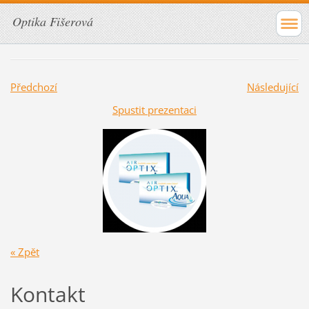
Optika Fišerová
Předchozí
Následující
Spustit prezentaci
« Zpět
Kontakt