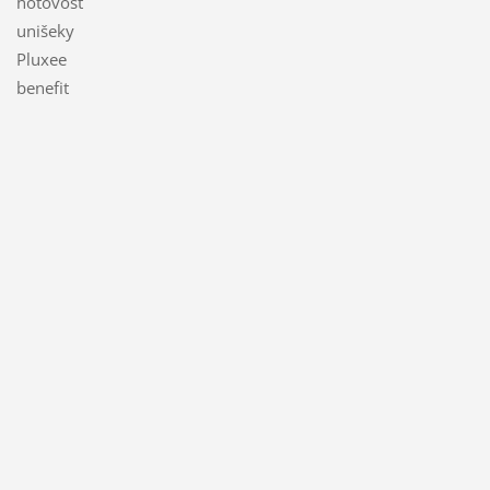
hotovost
unišeky
Pluxee
benefit